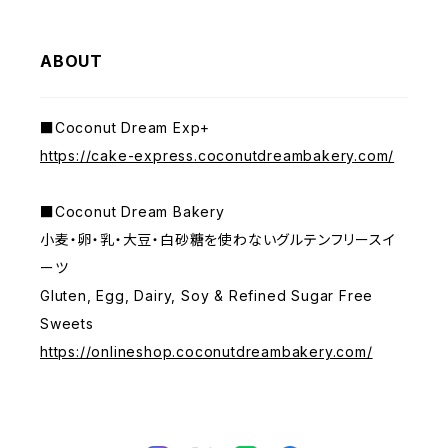
ABOUT
■Coconut Dream Exp+
https://cake-express.coconutdreambakery.com/
■Coconut Dream Bakery
小麦・卵・乳・大豆・白砂糖を使わないグルテンフリースイ
ーツ
Gluten, Egg, Dairy, Soy & Refined Sugar Free
Sweets
https://onlineshop.coconutdreambakery.com/